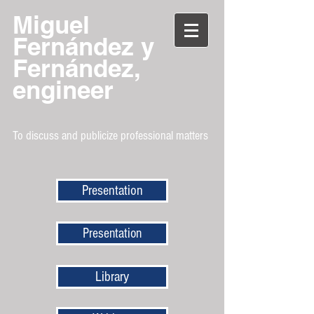
Miguel
Fernández y
Fernández,
engineer
To discuss and publicize professional matters
Presentation
Presentation
Library