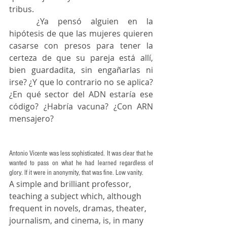
tribus.
	¿Ya pensó alguien en la 
hipótesis de que las mujeres quieren 
casarse con presos para tener la 
certeza de que su pareja está allí, 
bien guardadita, sin engañarlas ni 
irse? ¿Y que lo contrario no se aplica? 
¿En qué sector del ADN estaría ese 
código? ¿Habría vacuna? ¿Con ARN 
mensajero?
Antonio Vicente was less sophisticated. It was clear that he 
wanted to pass on what he had learned regardless of 
glory. If it were in anonymity, that was fine. Low vanity.
A simple and brilliant professor, 
teaching a subject which, although 
frequent in novels, dramas, theater, 
journalism, and cinema, is, in many 