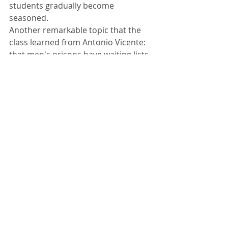
students gradually become 
seasoned.
Another remarkable topic that the 
class learned from Antonio Vicente: 
that men's prisons have waiting lists 
of women wishing to visit inmates, 
whom they barely know, or do not 
know at all, including and especially 
with the intention of marrying them. 
And that almost no one visits 
women's prisons, apart from close 
family members, much less with the 
intention of marrying, much less 
marrying strangers.
Is this something peculiar to 
Brazilian women and men? No!
The statistics are identical in all 
prisons: throughout the Americas, 
including the United States and 