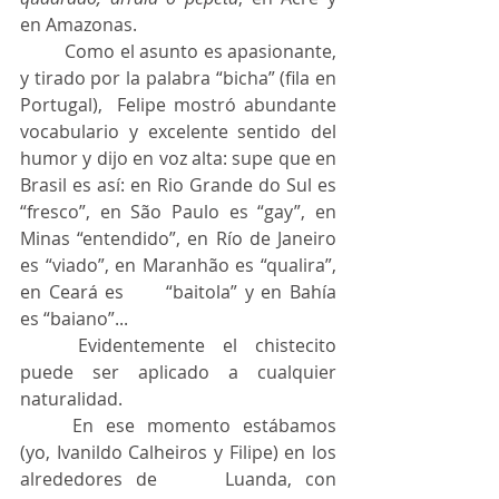
en Amazonas.
	Como el asunto es apasionante, 
y tirado por la palabra “bicha” (fila en 
Portugal), 	Felipe mostró abundante 
vocabulario y excelente sentido del 
humor y dijo en voz alta: supe que en 
Brasil es así: en Rio Grande do Sul es 
“fresco”, en São Paulo es “gay”, en 	
Minas “entendido”, en Río de Janeiro 
es “viado”, en Maranhão es “qualira”, 
en Ceará es 	“baitola” y en Bahía 
es “baiano”...
	Evidentemente el chistecito 
puede ser aplicado a cualquier 
naturalidad.
	En ese momento estábamos 
(yo, Ivanildo Calheiros y Filipe) en los 
alrededores de 	Luanda, con 