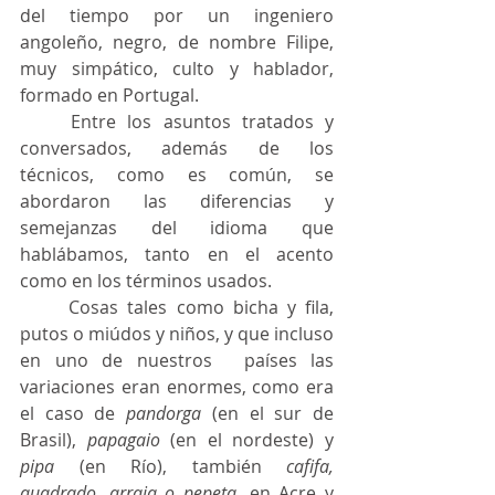
del tiempo por un ingeniero 
angoleño, negro, de nombre Filipe, 
muy simpático, culto y hablador, 
formado en Portugal.
	Entre los asuntos tratados y 
conversados, además de los 
técnicos, como es común, se 
abordaron las diferencias y 
semejanzas del idioma que 
hablábamos, tanto en el acento 
como en los términos usados.
	Cosas tales como bicha y fila, 
putos o miúdos y niños, y que incluso 
en uno de nuestros 	países las 
variaciones eran enormes, como era 
el caso de 
pandorga
 (en el sur de 
Brasil), 
papagaio
 (en el nordeste) y 
pipa
 (en Río), también 
cafifa, 
quadrado, arraia o pepeta
, en Acre y 