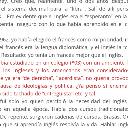
y. Creo que, realmente, uno o dos años después
el sistema decimal para la "libra". Salí de allí pen
... Era evidente que el inglés era el “esperanto”, en la 
sentía inseguro con lo que había aprendido en el co
l francés era la lengua diplomática, y el inglés la “co
 Resultado: yo tenía un francés mejor que el inglés.
 los ingleses y los americanos eran considerados 
 ya era “de derecha”, “lacerdista”, no quería provoc
ausa de ideologías y política. ¿Ya pensó si encima
sido tachado de “entreguista”, etc. y tal.
 en aquella época. Había dos cursos tradicionales
ue si aprendía inglés resolvía la vida. Hablar inglé