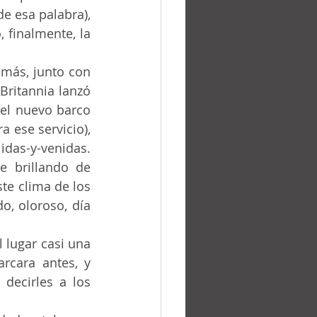
de esa palabra), 
 finalmente, la 
ritannia lanzó 
 el nuevo barco 
 ese servicio), 
as-y-venidas. 	
 brillando de 
te clima de los 
o, oloroso, día 
cara antes, y 
decirles a los 