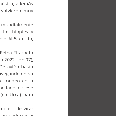
música, además 
volvieron muy 
o AI-5, en fin, 
De avión hasta 
e fondeó en la 
(en Urca) para 
 compadrazgo y 