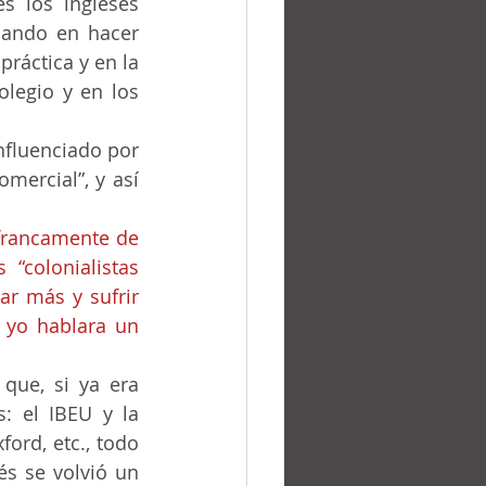
 los ingleses 
sando en hacer 
práctica y en la 
legio y en los 
mercial”, y así 
“colonialistas 
ar más y sufrir 
 yo hablara un 
: el IBEU y la 
s se volvió un 