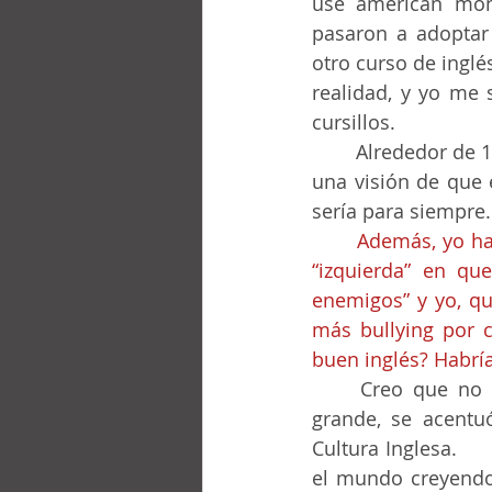
use american mone
pasaron a adoptar 
otro curso de inglés
realidad, y yo me 
cursillos.
	Alrededor de 1962, yo había elegido el francés como mi prioridad, influenciado por 
una visión de que e
sería para siempre.
	Además, yo había estudiado en un colegio (*03) con un ambiente francamente de 
“izquierda” en que
enemigos” y yo, que
más bullying por c
buen inglés? Habría 
	Creo que no fui solo yo quien percibió la necesidad del inglés que, si ya era 
grande, se acentuó
Cultura Inglesa. 	De repente, surgieron cadenas de cursos: Brasas, Oxford, etc., todo 
el mundo creyendo q