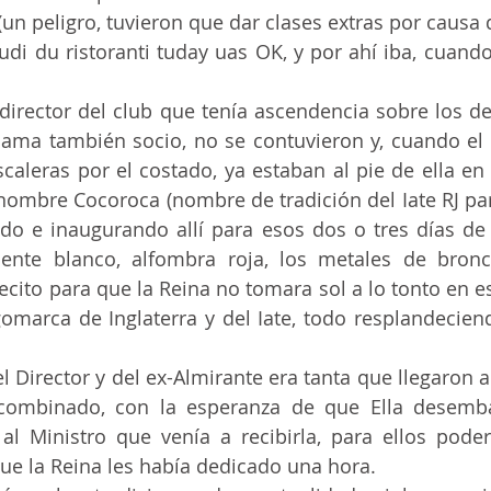
i (un peligro, tuvieron que dar clases extras por causa 
di du ristoranti tuday uas OK, y por ahí iba, cuando,
jama también socio, no se contuvieron y, cuando el B
scaleras por el costado, ya estaban al pie de ella en
nombre Cocoroca (nombre de tradición del Iate RJ para
o e inaugurando allí para esos dos o tres días de id
nte blanco, alfombra roja, los metales de bronce
ecito para que la Reina no tomara sol a lo tonto en es
gomarca de Inglaterra y del Iate, todo resplandeciend
combinado, con la esperanza de que Ella desembar
al Ministro que venía a recibirla, para ellos poder 
que la Reina les había dedicado una hora.