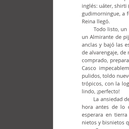
inglés: uáter, shirt
gudimorningue, a fu
Reina llegó.
	Todo listo, un director del club que tenía ascendencia sobre los demás, junto con 
un Almirante de pi
anclas y bajó las e
de alvarengaje, de 
comprado, preparad
Casco impecableme
pulidos, toldo nuev
trópicos, con la lo
lindo, ¡perfecto!
	La ansiedad del Director y del ex-Almirante era tanta que llegaron al lugar casi una 
hora antes de lo 
esperara en tierra 
nietos y bisnietos 