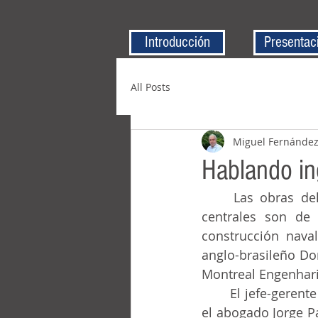
Introducción
Presentac
All Posts
Miguel Fernánde
Hablando in
	Las obras del Puente Río-Niterói fueron iniciadas en ene1969. Los tres vanos 
centrales son de 
construcción nava
anglo-brasileño Do
Montreal Engenhari
	El jefe-gerente del contrato de construcción de esa obra, aunque de ingeniería, fue 
el abogado Jorge Pa