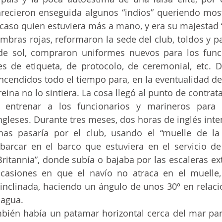
arecieron enseguida algunos “indios” queriendo most
 caso quien estuviera más a mano, y era su majestad “L
de sol, compraron uniformes nuevos para los funci
es de etiqueta, de protocolo, de ceremonial, etc. 
ncendidos todo el tiempo para, en la eventualidad de
 reina no lo sintiera. La cosa llegó al punto de contrat
 entrenar a los funcionarios y marineros para lo
ngleses. Durante tres meses, dos horas de inglés inte
rcar en el barco que estuviera en el servicio de 
“Britannia”, donde subía o bajaba por las escaleras ex
casiones en que el navío no atraca en el muelle, 
inclinada, haciendo un ángulo de unos 30º en relació
 agua.