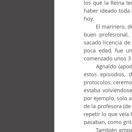
los que la Reina te
haber ideado toda l
hoy.
	El marinero, de apodo “Fumaça” (*02), entonces con unos 25 años de edad, era un 
buen profesional, 
sacado licencia de 
poca edad, fue uno
comenzado unos 3 
	Agnaldo (apodo Mumu), contemporáneo y coterráneo de Fumaça, que me contó 
estos episodios, 
protocolos, ceremon
estaba volviéndose
por ejemplo, solo a
de la profesora (de
repetir lo que veía
pasaban, como grita
	También empezó a incorporar a su vocabulario del día a día diversas palabras en 