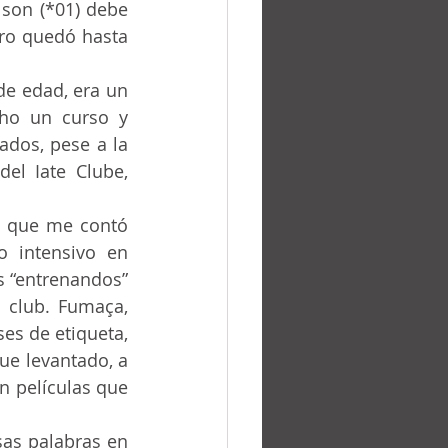
lson (*01) debe 
ro quedó hasta 
cho un curso y 
ados, pese a la 
el Iate Clube, 
 intensivo en 
s “entrenandos” 
 club. Fumaça, 
es de etiqueta, 
ue levantado, a 
n películas que 