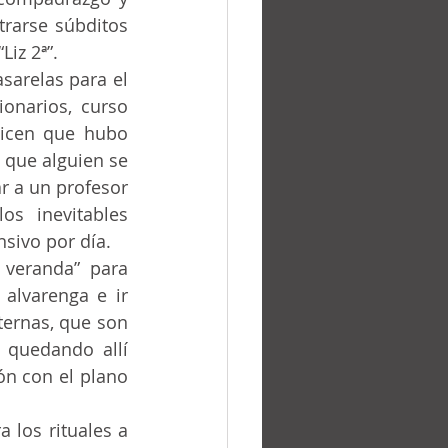
rarse súbditos 
iz 2ª”.
onarios, curso 
Dicen que hubo 
 que alguien se 
ar a un profesor 
s inevitables 
nsivo por día.
alvarenga e ir 
ternas, que son 
quedando allí 
n con el plano 