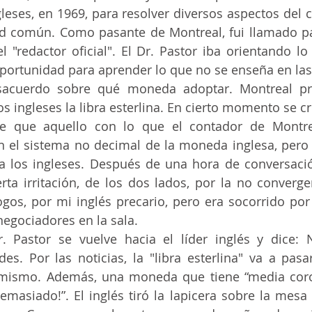
leses, en 1969, para resolver diversos aspectos del c
dad común. Como pasante de Montreal, fui llamado pa
l "redactor oficial". El Dr. Pastor iba orientando l
oportunidad para aprender lo que no se enseña en las
s ingleses la libra esterlina. En cierto momento se cr
le que aquello con lo que el contador de Montreal
 el sistema no decimal de la moneda inglesa, pero 
 los ingleses. Después de una hora de conversación,
rta irritación, de los dos lados, por la no converge
gos, por mi inglés precario, pero era socorrido por 
negociadores en la sala.
es. Por las noticias, la "libra esterlina" va a pasa
o mismo. Además, una moneda que tiene “media coro
emasiado!”. El inglés tiró la lapicera sobre la mesa y 