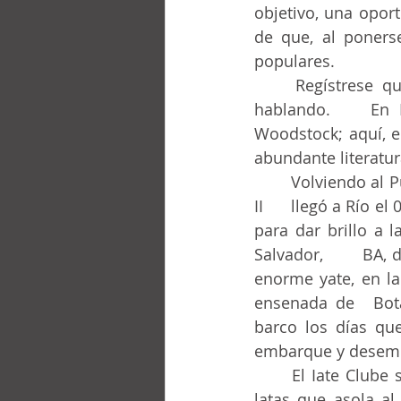
objetivo, una oport
de que, al poners
populares.
	Regístrese que 1967-69 fue una época políticamente delicada, mundialmente 
hablando. 	En Francia, memorables marchas; en Estados Unidos, los hippies y 	
Woodstock; aquí, el
abundante literatur
	Volviendo al Puente Río-Niterói y a los ingleses, el hecho es que la Reina Elizabeth 
II 	llegó a Río el 05nov1968, por lo tanto con 42 años de edad (murió en 2022 con 97), 
para dar brillo a 
Salvador, 	BA, donde se quedó unos dos días y desde donde vino navegando en su 
enorme yate, en la
ensenada de 	Botafogo, frente al “Morro da Viúva”, habiéndose hospedado en ese 
barco los días que
embarque y desemba
	El Iate Clube se preparó todo para ese protagonismo y, con el complejo de vira-
latas que asola al