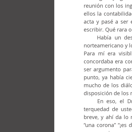
reunión con los ing
ellos la contabili
acta y pasé a ser e
escribir. Qué rara 
	Había un desacuerdo sobre qué moneda adoptar. Montreal prefería el dólar 
norteamericano y lo
Para mí era visib
concordaba era con
ser argumento para
punto, ya había cie
mucho de los diálo
disposición de los 
	En eso, el Dr. Pastor se vuelve hacia el líder inglés y dice: No entiendo la 
terquedad de usted
breve, y ahí da l
“una corona” “¡es d