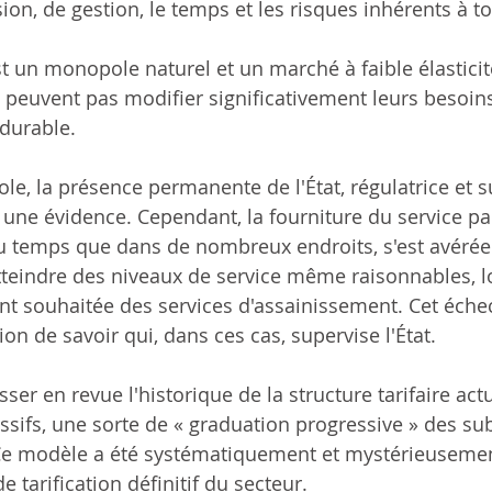
on, de gestion, le temps et les risques inhérents à tou
t un monopole naturel et un marché à faible élasticité
euvent pas modifier significativement leurs besoins
durable.
e, la présence permanente de l'État, régulatrice et su
e évidence. Cependant, la fourniture du service par l
u temps que dans de nombreux endroits, s'est avérée 
tteindre des niveaux de service même raisonnables, lo
tant souhaitée des services d'assainissement. Cet éche
on de savoir qui, dans ces cas, supervise l'État.
asser en revue l'historique de la structure tarifaire act
ssifs, une sorte de « graduation progressive » des su
 Ce modèle a été systématiquement et mystérieuseme
tarification définitif du secteur.