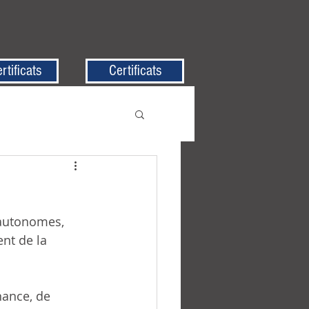
rtificats
Certificats
nt de la 
nance, de 