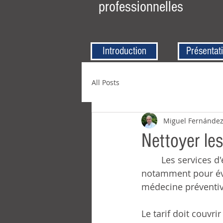
professionnelles
Introduction
Présentat
All Posts
Miguel Fernánde
Nettoyer les
	Les services d'eau et d'assainissement doivent être et peuvent être autonomes, 
notamment pour évit
médecine préventiv
Le tarif doit couvri