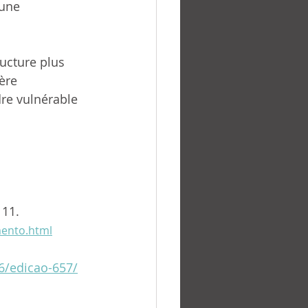
une 
ructure plus 
ère 
dre vulnérable 
 11.
mento.html
6/edicao-657/