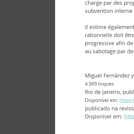
charge par des prog
subvention interne o
Il estime également 
rationnelle doit êt
progressive afin de
au sabotage par de
Miguel Fernández y
4.909 toques
Rio de Janeiro, pub
Disponível em: 
https:
publicado na revist
Disponível em: 
htt