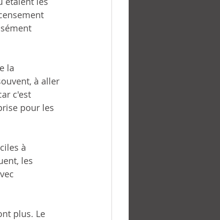
 étaient les 
recensement 
nsément 
e la 
uvent, à aller 
ar c'est 
rise pour les 
iles à 
ent, les 
vec 
nt plus. Le 