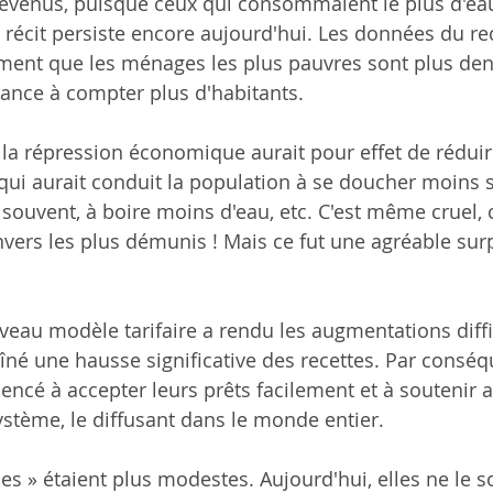
revenus, puisque ceux qui consommaient le plus d'eau
x récit persiste encore aujourd'hui. Les données du 
ment que les ménages les plus pauvres sont plus de
ance à compter plus d'habitants.
 la répression économique aurait pour effet de réduir
i aurait conduit la population à se doucher moins so
souvent, à boire moins d'eau, etc. C'est même cruel, c
nvers les plus démunis ! Mais ce fut une agréable surp
veau modèle tarifaire a rendu les augmentations diffic
aîné une hausse significative des recettes. Par conséqu
cé à accepter leurs prêts facilement et à soutenir a
stème, le diffusant dans le monde entier.
es » étaient plus modestes. Aujourd'hui, elles ne le so