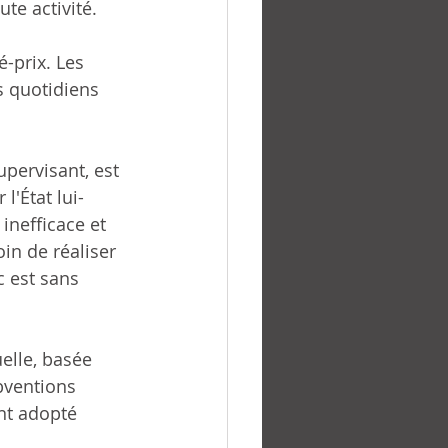
te activité.
-prix. Les 
 quotidiens 
pervisant, est 
'État lui-
inefficace et 
in de réaliser 
c est sans 
uelle, basée 
bventions 
nt adopté 