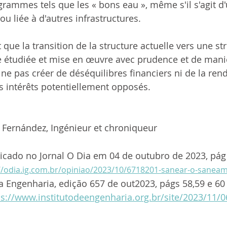
rammes tels que les « bons eau », même s'il s'agit d'
u liée à d'autres infrastructures.
que la transition de la structure actuelle vers une st
re étudiée et mise en œuvre avec prudence et de mani
 ne pas créer de déséquilibres financiers ni de la ren
s intérêts potentiellement opposés.
 Fernández, Ingénieur et chroniqueur
licado no Jornal O Dia em 04 de outubro de 2023, pág
//odia.ig.com.br/opiniao/2023/10/6718201-sanear-o-sanea
a Engenharia, edição 657 de out2023, págs 58,59 e 60
ps://www.institutodeengenharia.org.br/site/2023/11/0