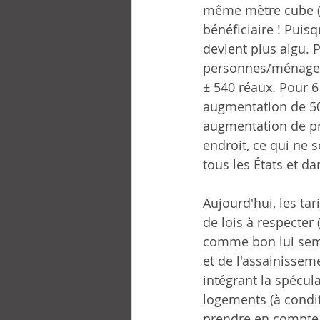
même mètre cube (m³
bénéficiaire ! Puis
devient plus aigu.
personnes/ménage à 
± 540 réaux. Pour 6
augmentation de 50
augmentation de pr
endroit, ce qui ne
tous les États et d
Aujourd'hui, les tar
de lois à respecter 
comme bon lui semble
et de l'assainisseme
intégrant la spécula
logements (à condit
prendre en compte d