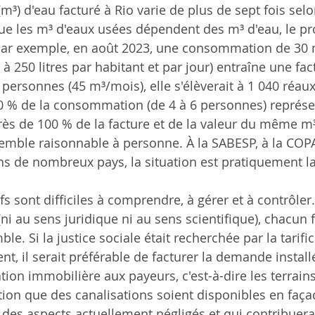
) d'eau facturé à Rio varie de plus de sept fois selo
que les m³ d'eaux usées dépendent des m³ d'eau, le p
 Par exemple, en août 2023, une consommation de 30 
250 litres par habitant et par jour) entraîne une fac
 personnes (45 m³/mois), elle s'élèverait à 1 040 réau
 % de la consommation (de 4 à 6 personnes) représe
ès de 100 % de la facture et de la valeur du même m
 semble raisonnable à personne. À la SABESP, à la CO
ans de nombreux pays, la situation est pratiquement 
ifs sont difficiles à comprendre, à gérer et à contrôler
(ni au sens juridique ni au sens scientifique), chacun fi
. Si la justice sociale était recherchée par la tarific
nt, il serait préférable de facturer la demande install
tion immobilière aux payeurs, c'est-à-dire les terrains
ion que des canalisations soient disponibles en faça
es aspects actuellement négligés et qui contribuera