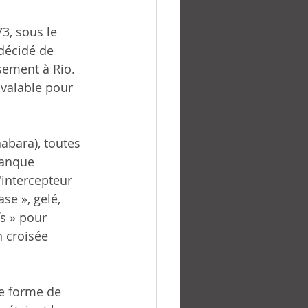
3, sous le 
décidé de 
ssement à Rio. 
 valable pour 
bara), toutes 
Banque 
intercepteur 
se », gelé, 
s » pour 
 croisée 
ne forme de 