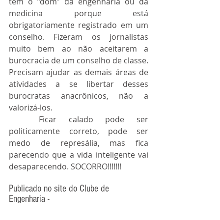
tem o “dom” da engenharia ou da 
medicina porque está 
obrigatoriamente registrado em um 
conselho. Fizeram os jornalistas 
muito bem ao não aceitarem a 
burocracia de um conselho de classe. 
Precisam ajudar as demais áreas de 
atividades a se libertar desses 
burocratas anacrônicos, não a 
valorizá-los.
	Ficar calado pode ser 
politicamente correto, pode ser 
medo de represália, mas fica 
parecendo que a vida inteligente vai 
desaparecendo. SOCORRO!!!!!!!
Publicado no site do Clube de 
Engenharia - 
https://portalclubedeengenharia.org.br/2
019/02/16/sem-alvara-sem-crea-