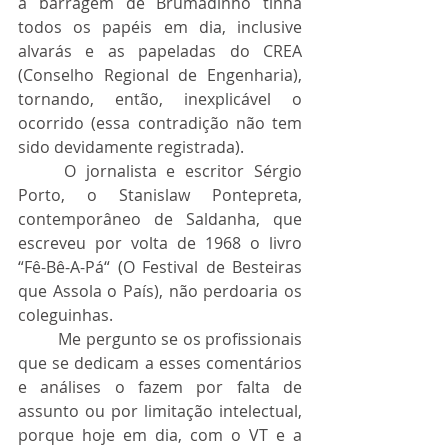
a barragem de Brumadinho tinha 
todos os papéis em dia, inclusive 
alvarás e as papeladas do CREA 
(Conselho Regional de Engenharia), 
tornando, então, inexplicável o 
ocorrido (essa contradição não tem 
sido devidamente registrada).
	O jornalista e escritor Sérgio 
Porto, o Stanislaw Pontepreta, 
contemporâneo de Saldanha, que 
escreveu por volta de 1968 o livro 
“Fê-Bê-A-Pá“ (O Festival de Besteiras 
que Assola o País), não perdoaria os 
coleguinhas.
	Me pergunto se os profissionais 
que se dedicam a esses comentários 
e análises o fazem por falta de 
assunto ou por limitação intelectual, 
porque hoje em dia, com o VT e a 