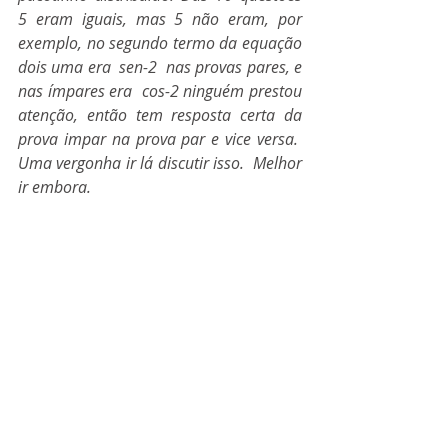
5 eram iguais, mas 5 não eram, por 
exemplo, no segundo termo da equação 
dois uma era  sen-2  nas provas pares, e 
nas ímpares era  cos-2 ninguém prestou 
atenção, então tem resposta certa da 
prova impar na prova par e vice versa.  
Uma vergonha ir lá discutir isso.  Melhor 
ir embora.
	Fui para casa estudar, fizemos a 
prova em fevereiro, os que 
estudaram passaram, não houve 
perseguição, como alguns chegaram 
a alardear.
	E aprendemos muitas coisas, a 
principal foi que sempre tem alguém 
mais esperto que os outros, 
principalmente dos que se acham 