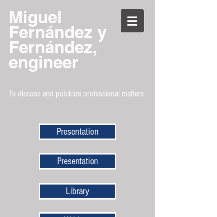
Miguel
Fernández y
Fernández,
engineer
To discuss and publicize professional matters
Presentation
Presentation
Library