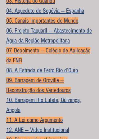
03. História do Guandu
04. Aqueduto de Segóvia — Espanha
05. Canais Importantes do Mundo
06. Projeto Taquaril — Abastecimento de
Água da Região Metropolitana
07. Depoimento — Colégio de Aplicação
da FNFi
08. A Estrada de Ferro Rio d’Ouro
09. Barragem de Oroville —
Reconstrução dos Vertedouros
10. Barragem Rio Lutete, Quizenga,
Angola
11. A Lei como Argumento
12. ANE — Vídeo Institucional