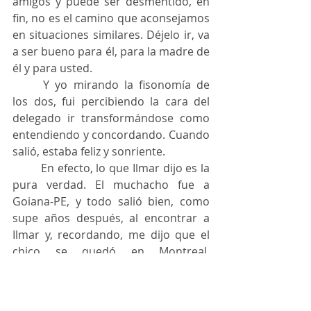
amigos y puede ser desmentido, en 
fin, no es el camino que aconsejamos 
en situaciones similares. Déjelo ir, va 
a ser bueno para él, para la madre de 
él y para usted.
	Y yo mirando la fisonomía de 
los dos, fui percibiendo la cara del 
delegado ir transformándose como 
entendiendo y concordando. Cuando 
salió, estaba feliz y sonriente.
	En efecto, lo que Ilmar dijo es la 
pura verdad. El muchacho fue a 
Goiana-PE, y todo salió bien, como 
supe años después, al encontrar a 
Ilmar y, recordando, me dijo que el 
chico se quedó en Montreal, 
rápidamente se volvió un buen 
almacenero, disputado por los jefes 
de obra, y estaba cursando 