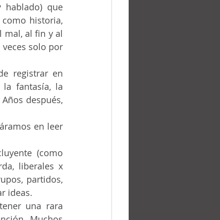
y hablado) que 
como historia, 
mal, al fin y al 
 veces solo por 
la fantasía, la 
 Años después, 	
a, liberales x 
pos, partidos, 
r ideas.
ención. Muchos 