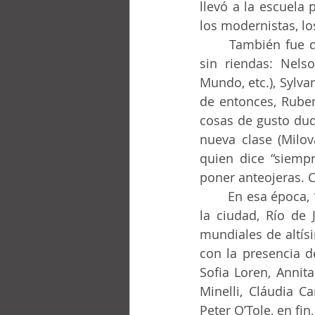
llevó a la escuela
los modernistas, l
	También fue de su mano que fuimos estimulados a desbravar las nuevas letras, 
sin riendas: Nels
Mundo, etc.), Sylva
de entonces, Ruben
cosas de gusto dud
nueva clase (Milov
quien dice “siempr
poner anteojeras. 
	En esa época, 1961 a 1965, en virtud de las conmemoraciones del 4º centenario de 
la ciudad, Río de 
mundiales de altísi
con la presencia de
Sofia Loren, Annita
Minelli, Cláudia Car
Peter O’Tole, en fin