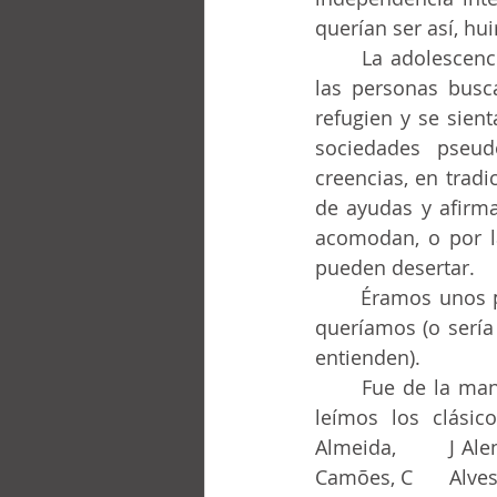
querían ser así, hui
	La adolescencia es una fase en que la personalidad todavía está en formación y 
las personas busc
refugien y se sient
sociedades pseud
creencias, en tradi
de ayudas y afirm
acomodan, o por la
pueden desertar.
	Éramos unos pocos en ver, en Suelly, el modelo de libertad e independencia que 
queríamos (o sería 
entienden).
	Fue de la mano de una Suelly enyesada por el currículo escolar obligatorio, que 
leímos los clásic
Almeida, 	J Alencar, R Pompéia, A Azevedo, J Macedo, Euclides, J Amado, los poetas, 
Camões, C 	Alves, Cruz e Souza, F Pessoa, R Queiroz, en fin. A Manoel Bandeira ella lo 