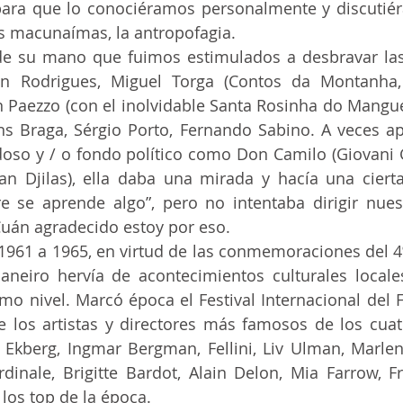
 para que lo conociéramos personalmente y discutiér
os macunaímas, la antropofagia.
on Rodrigues, Miguel Torga (Contos da Montanha,
n Paezzo (con el inolvidable Santa Rosinha do Mangue)
s Braga, Sérgio Porto, Fernando Sabino. A veces a
oso y / o fondo político como Don Camilo (Giovani G
an Djilas), ella daba una mirada y hacía una cier
e se aprende algo”, pero no intentaba dirigir nues
Cuán agradecido estoy por eso.
Janeiro hervía de acontecimientos culturales locales
mo nivel. Marcó época el Festival Internacional del F
 los artistas y directores más famosos de los cuatro
 Ekberg, Ingmar Bergman, Fellini, Liv Ulman, Marlene 
dinale, Brigitte Bardot, Alain Delon, Mia Farrow, Franç
, los top de la época.