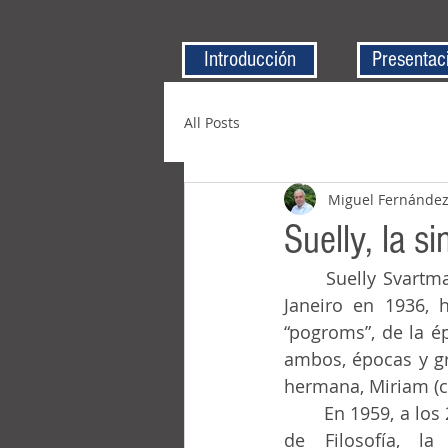
Introducción
Presentac
All Posts
Miguel Fernánde
Suelly, la si
	Suelly Svartman Printzak (incluyó el Printzak al casarse en 1967), nació en Río de 	
Janeiro en 1936, 
“pogroms”, de la ép
ambos, épocas y gr
hermana, Miriam (ca
	En 1959, a los 23 años de edad, recién formada en “letras” por la Facultad Nacional 
de Filosofía, l