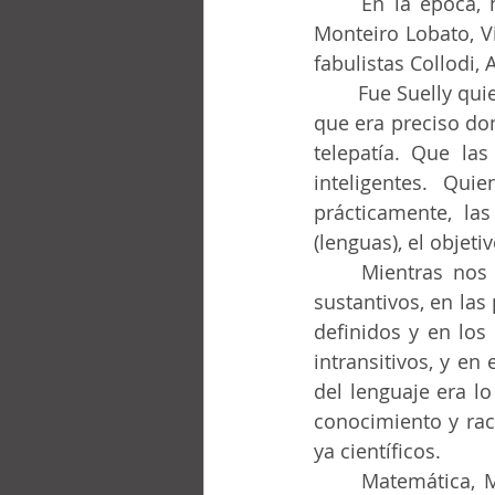
	En la época, hasta los 14 años, las lecturas más comunes eran de los autores 	
Monteiro Lobato, Vi
fabulistas Collodi,
	Fue Suelly quien nos abrió el mundo del vocabulario, del estilo. Quien nos hizo ver 
que era preciso dom
telepatía. Que la
inteligentes. Qui
prácticamente, la
(lenguas), el objet
	Mientras nos perfeccionaba en las reglas gramaticales, en los adjetivos, en los 
sustantivos, en las
definidos y en los 
intransitivos, y en
del lenguaje era lo
conocimiento y raci
ya científicos.
	Matemática, Música y Pintura/Escultura son formas de expresión con lenguajes 