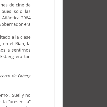
 pues solo las 
 Atlântica 2964 
obernador era 	
 en el Rian, la 
os a sentirnos 
Ekberg era tan 
 la “presencia” 