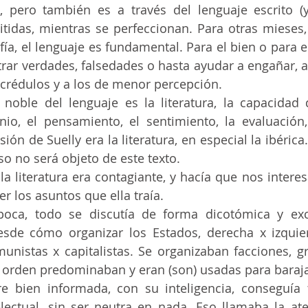
, pero también es a través del lenguaje escrito (
tidas, mientras se perfeccionan. Para otras mieses, 
fía, el lenguaje es fundamental. Para el bien o para el 
rar verdades, falsedades o hasta ayudar a engañar, a
 crédulos y a los de menor percepción.
nio, el pensamiento, el sentimiento, la evaluación, 
ón de Suelly era la literatura, en especial la ibérica.
so no será objeto de este texto.
r los asuntos que ella traía.
esde cómo organizar los Estados, derecha x izquierd
nistas x capitalistas. Se organizaban facciones, gru
 orden predominaban y eran (son) usadas para baraja
lectual, sin ser neutra en nada. Eso llamaba la at