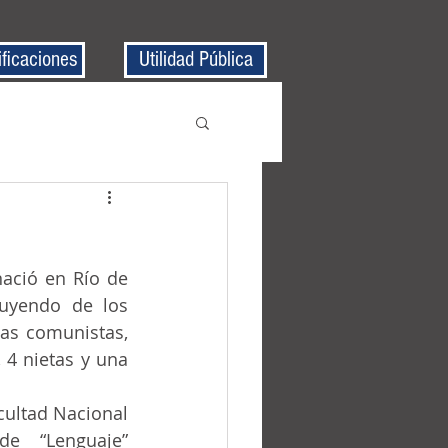
ificaciones
Utilidad Pública
huyendo de los 
cas comunistas, 
4 nietas y una 
e “Lenguaje” 