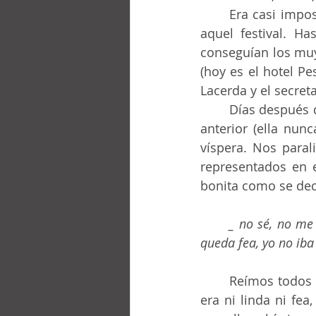
	Era casi imposible conseguir invitaciones y entradas para las sesiones de cine de 
aquel festival. Ha
conseguían los muy 
(hoy es el hotel Pe
Lacerda y el secret
	Días después de la final del festival, Suelly explicó por qué había faltado a la clase 
anterior (ella nunca
víspera. Nos paral
representados en e
bonita como se dec
	_ no sé, no me acerqué, ni dejé que ella se acercara. Cualquier mujer cerca de Ekberg 
queda fea, yo no iba
	Reímos todos juntos... Una clase más: “evaluación realista del entorno”. Suelly no 
era ni linda ni fea