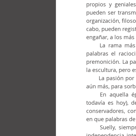
propios y geniales
pueden ser transmi
organización, filoso
cabo, pueden regist
engañar, a los más
	La rama más noble del lenguaje es la literatura, la capacidad de registrar en 
palabras el racioci
premonición. La pasi
la escultura, pero e
	La pasión por la literatura era contagiante, y hacía que nos interesáramos en leer 
aún más, para sorbe
	En aquella época, todo se discutía de forma dicotómica y excluyente (como 
todavía es hoy), d
conservadores, comu
en que palabras de
	Suelly, siempre bien informada, con su inteligencia, conseguía tener una rara 
independencia inte