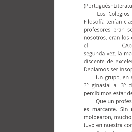
(Portugués+Literatur
	Los Colegios de Aplicación eran donde los licenciados por las Facultades de 	
Filosofía tenían cl
profesores eran s
nosotros, eran los 
el 			CAp solo se entraba por concurso y, en caso de “repetir año” por una 
segunda vez, la mat
discente de excelen
Debíamos ser insop
	Un grupo, en el cual me incluyo, fue alumno de Suelly de mar1961 a dic1965, del 
3º ginasial al 3º c
percibimos estar de
	Que un profesor acompañe a un alumno, por 5 años, más aún en la adolescencia, 
es marcante. Sin 
moldearon, muchos 
tuvo en nuestra con