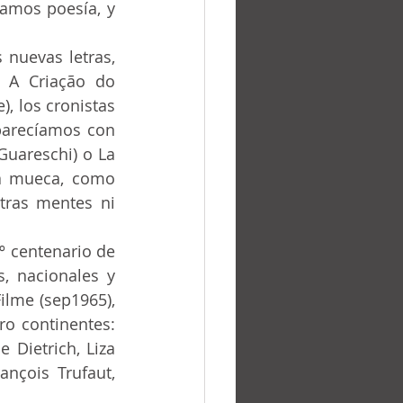
amos poesía, y 
 A Criação do 
, los cronistas 
parecíamos con 
uareschi) o La 
ta mueca, como 
tras mentes ni 
, nacionales y 
ilme (sep1965), 
 continentes: 	
Dietrich, Liza 	
ois Trufaut, 			