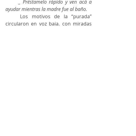
_ Préstamelo rápido y ven acá a 
ayudar mientras la madre fue al baño.
	Los motivos de la “purada” 
circularon en voz baja, con miradas 
de comprensión y complicidad de 
todos los cuartos, de los médicos y 
de las enfermeras. La caja de puros 
se vació rápidamente y no se habló 
más del asunto.
Miguel Fernández y Fernández, ingeniero, cronista y 
articulista, miembro de la Academia Nacional de 
Ingeniería y del Instituto de Ingeniería # escrito en 
2021ago R2026janRc, 2.950 caracteres