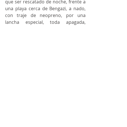
que ser rescatado de noche, frente a 
una playa cerca de Bengazi, a nado, 
con traje de neopreno, por una 
lancha especial, toda apagada, 
venida de Italia y operada por 
militares mercenarios, 
probablemente providenciada por 
QQ. Coincidencia o no, los vientos 
cambiaron poco después de que 
Teles le contara a Bezerra la 
canallada que habían hecho con 
ellos.
	Fue lo que le contaron a Teles 
que, así como Bezerra, sádicamente 
encontró óptimo: pimienta-en-los-
ojos-de-los-otros-es-colirio, más aún 
cuando los otros no cumplen lo 
combinado.
	Teles y Bezerra ni tenían 