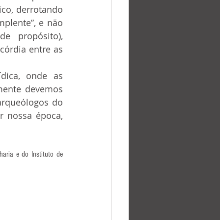
co, derrotando 
plente”, e não 
 propósito), 
órdia entre as 
zmente devemos 
arqueólogos do 
r nossa época, 
ria e do Instituto de 