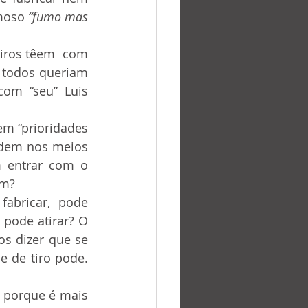
moso 
“fumo mas 
 todos queriam 
om “seu” Luis 
 Idem nos meios 
m entrar com o 
em?
pode atirar? O 
s dizer que se 
 de tiro pode. 