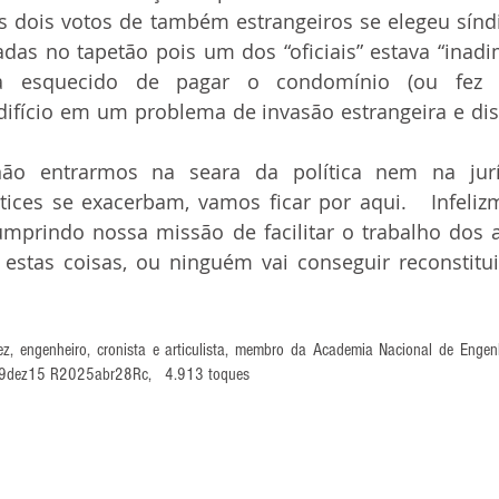
 dois votos de também estrangeiros se elegeu síndi
das no tapetão pois um dos “oficiais” estava “inadim
a esquecido de pagar o condomínio (ou fez de
ifício em um problema de invasão estrangeira e disc
otices se exacerbam, vamos ficar por aqui.   Infeli
umprindo nossa missão de facilitar o trabalho dos 
o estas coisas, ou ninguém vai conseguir reconstitui
z, engenheiro, cronista e articulista, membro da Academia Nacional de Engenha
19dez15 R2025abr28Rc,   4.913 toques