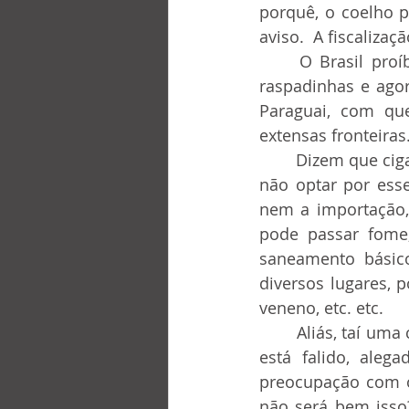
porquê, o coelho 
aviso.  A fiscaliz
	O Brasil proíbe os cassinos mas loteria esportiva, jóquei clube, loteria federal, 
raspadinhas e agora
Paraguai, com qu
extensas fronteiras
	Dizem que cigarros produzem câncer e a propaganda aconselha insistentemente a 
não optar por ess
nem a importação,
pode passar fome,
saneamento básic
diversos lugares, p
veneno, etc. etc.
	Aliás, taí uma coisa que não entendemos, se o sistema nacional de aposentadoria 
está falido, aleg
preocupação com o
não será bem isso?