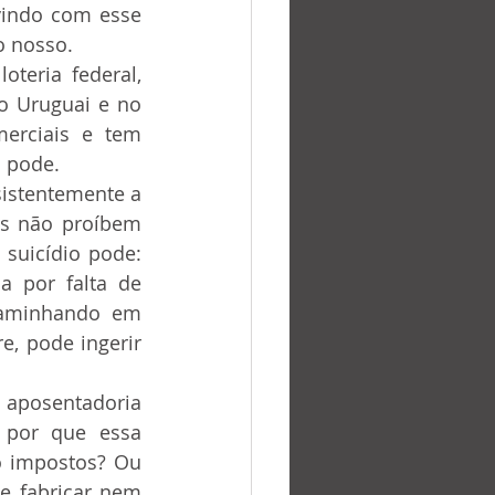
vindo com esse 
o nosso.
o Uruguai e no 
erciais e tem 
o pode.
as não proíbem 
suicídio pode: 
 por falta de 
caminhando em 
e, pode ingerir 
 por que essa 
 impostos? Ou 
e fabricar nem 