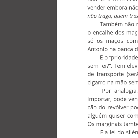
vender embora não 
não trago, quem tra
	Também não resistimos a registrar aqui o problema que os jornaleiros têem  com 
o encalhe dos maço
só os maços com a
Antonio na banca da
	E o “prioridade por lei” que os aeroviários gritam nos aeroportos? Tem “prioridades 
sem lei?”. Tem elev
de transporte (se
cigarro na mão se
	Por analogia, portar “arma de fogo” pode? Parece que pode fabricar, pode 
importar, pode vend
cão do revólver po
alguém quiser comp
Os marginais tamb
	E a lei do silêncio? O cara muda, de Cambuquira para Copacabana, porque é mais 