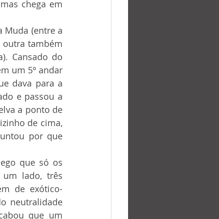
 mas chega em 
m outra também 
a). Cansado do 
em um 5º andar 
da Viveiros de Castro e, das 4 suites, escolheu para dormir, a única que dava para a 
ado e passou a 
lva a ponto de 
zinho de cima, 
untou por que 
um lado, três 
em de exótico-
o neutralidade 
Acabou que um 