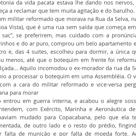
onia da vida pacata estava lhe dando nos nervos,
a a reclamar que tem muita agitação e do barulho.
 Boa Vista), que é uma rua sem saída que começa e
e sac”, se preferirem, mas cuidado com a pronúnci
arinhos e do ar puro, comprou um belo apartamento 
ou menos, até que o botequim em frente foi reform
alçada... Aquilo incomodou o ex-morador da rua da Se
io a processar o botequim em uma Assembléia. O vi
com a cara do militar reformado e vice-versa perg
ana para morar
tendem, com Exército, Marinha e Aeronáutica de 
 haviam mudado para Copacabana, pelo que ela t
entada, de outro lado e o resto do prédio, fingind
r falta de munição e por falta de moeda forte. 