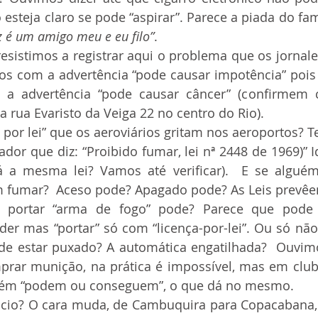
esteja claro se pode “aspirar”. Parece a piada do fa
z é um amigo meu e eu filo”
.  
s com a advertência “pode causar impotência” pois
 advertência “pode causar câncer” (confirmem c
 rua Evaristo da Veiga 22 no centro do Rio).
ador que diz: “Proibido fumar, lei nª 2448 de 1969)”
rá a mesma lei? Vamos até verificar).  E se algué
m fumar?  Aceso pode? Apagado pode? As Leis prevê
er mas “portar” só com “licença-por-lei”. Ou só não 
de estar puxado? A automática engatilhada?  Ouvimo
rar munição, na prática é impossível, mas em clube
ém “podem ou conseguem”, o que dá no mesmo.