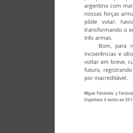
argentino com mais
nossas forças arma
pôde votar: havi
transformando o ed
três armas.
	Bom, para não entrarmos na seara da política nem na jurídica, onde as 
incoerências e idi
voltar em breve, c
futuro, registrand
por inacreditável.
Miguel Fernández y Fernánde
Engenharia # escrito em 20