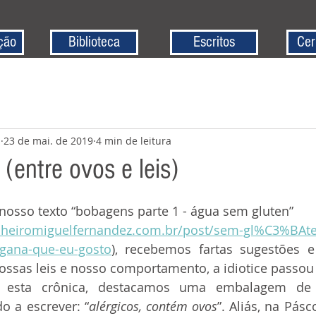
ção
Biblioteca
Escritos
Cer
z
23 de mai. de 2019
4 min de leitura
(entre ovos e leis)
nosso texto “bobagens parte 1 - água sem gluten”
nheiromiguelfernandez.com.br/post/sem-gl%C3%BAte
gana-que-eu-gosto
), recebemos fartas sugestões e 
ossas leis e nosso comportamento, a idiotice passou 
o a escrever: “
alérgicos, contém ovos
”. Aliás, na Pásc