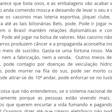
parece que bota ovos, e as embalagens vão acabar 
ação anda comendo mosca e deixando de levar o seu e 
 até as tais bilionárias Bets, pode. Pode ir jogar n
em o Brasil mantém relações diplomáticas e com
. Pode até jogar na bolsa de valores. Mas cassino nã
e meio de suicídio. Gasta-se uma fortuna nisso. M
 nem a fabricação, nem a venda.  Outros meios de 
 pode contagio por doenças de veiculação hídrica
o, pode morrer na fila do sus, pode ser morto 
ode atirar-se do 10ª andar, pode enforcar-se no lustr
adamente porque as pessoas estão vivendo mais,
s que querem encurtar a vida fumando e pagando
 Ouvimos dizer até que cigarro eletrônico não pod