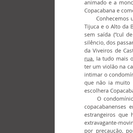
animado e a monot
Copacabana e começ
	Conhecemos um militar reformado que morava na Rua da Selva, na Muda (entre a 
Tijuca e o Alto da
sem saída (“cul d
silêncio, dos pass
rua.
 Ia tudo mais 
ter um violão na c
intimar o condomín
que não ia muito 
escolhera Copacab
	O condomínio entrou em guerra interna, e acabou o alegre sossego que só os 
copacabanenses en
estrangeiros que
extravagante-movim
por precaução, po