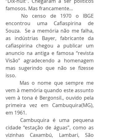
“Dix-huit”. Chegaram a ser políticos 
famosos. Mas francamente...
	No censo de 1970 o IBGE 
encontrou uma Cafiaspirina de 
Souza.  Se a memória não me falha, 
as indústrias Bayer, fabricante da 
cafiaspirina chegou a publicar um 
anuncio na antiga e famosa “revista 
Visão” agradecendo a homenagem 
mas sugerindo que não se fizesse 
isso.
	Mas o nome que sempre me 
vem à memória quando este assunto 
vem à tona é Bergonsil., ouvido pela 
primeira vez em Cambuquira(MG), 
em 1961.
	Cambuquira é uma pequena 
cidade “estação de águas”, como as 
vizinhas Caxambú, Lambari, São 