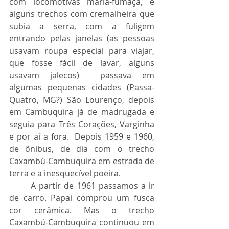
com locomotivas maria-fumaça, e 
alguns trechos com cremalheira que 
subia a serra, com a fuligem 
entrando pelas janelas (as pessoas 
usavam roupa especial para viajar, 
que fosse fácil de lavar, alguns 
usavam jalecos)  passava em 
algumas pequenas cidades (Passa-
Quatro, MG?) São Lourenço, depois 
em Cambuquira já de madrugada e 
seguia para Três Corações, Varginha 
e por aí a fora.  Depois 1959 e 1960, 
de ônibus, de dia com o trecho 
Caxambú-Cambuquira em estrada de 
terra e a inesquecível poeira.
	A partir de 1961 passamos a ir 
de carro. Papai comprou um fusca 
cor cerâmica. Mas o trecho 
Caxambú-Cambuquira continuou em 