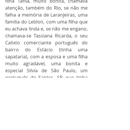
filha Tânia, muito bonita, chamava 
atenção, também do Rio, se não me 
falha a memória de Laranjeiras, uma 
família do Leblon, com uma filha que 
eu achava linda e, se não me engano, 
chamava-se Tassiana Ricarda, o seu 
Calixto comerciante português do 
bairro do Estácio (tinha uma 
sapataria), com a esposa e uma filha 
muito agradável, uma bonita e 
especial Silvia de São Paulo, um 
português de Santos, SP, que tinha 
um carrão americano (um Impala) 
com uma placa identificando-o como 
“comendador” com a filha e a neta de 
uns 10 a 12 anos e que muitos anos 
depois me reconheceu em São Paulo, 
já mulher feita e bonita, a Malu, da 
Farme de Amoedo no Rio com os 