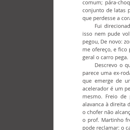
comum; pára-choqu
conjunto de latas p
que perdesse a cor
	Fui direcionado para o banco de trás, sem portas (o carro tem duas portas) por 
isso nem pude volt
pegou, De novo: zo
me ofereço, e fico
geral o carro pega.
	Descrevo o que é o interior do carro: o volante é constituído por um troço que 
parece uma ex-roda
que emerge de um 
acelerador é um pe
mesmo. Freio de 
alavanca à direita
o chofer não alcanç
o prof. Martinho f
pode reclamar: o ca