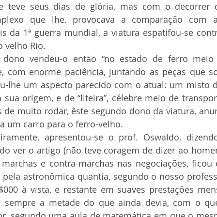
mplexo que lhe. provocava a comparação com as
 da 1ª guerra mundial, a viatura espatifou-se cont
 velho Rio.
, com enorme paciência, juntando as peças que s
eu-lhe um aspecto parecido com o atual: um misto de
 sua origem, e de “liteira”, célebre meio de transpo
 de muito rodar, êste segundo dono da viatura, anunc
a um carro para o ferro-velho. 
ndo ver o artigo (não teve coragem de dizer ao home
 marchas e contra-marchas nas negociações, ficou 
o pela astronômica quantia, segundo o nosso professo
$000 à vista, e restante em suaves prestações men
a sempre a metade do que ainda devia, com o qu
r, segundo uma aula de matemática em que o mesmo