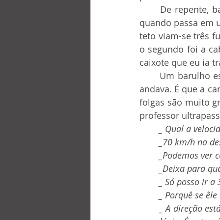
	De repente, bati com a cabeça no teto; é que o molejo do carro é tão bom, que 
quando passa em um
teto viam-se três f
o segundo foi a ca
caixote que eu ia t
	Um barulho estranho de lata solta fazia-se ouvir constantemente quando o carro 
andava. É que a car
folgas são muito g
professor ultrapass
_ Qual a veloc
	_70 km/h na de
	_Podemos ver 
	_Deixa para qu
	_ Só posso ir a
	_ Porquê se êl
	_ A direção está fazendo um “shimmy” fortíssimo, mas é bom que serve para dar corda 