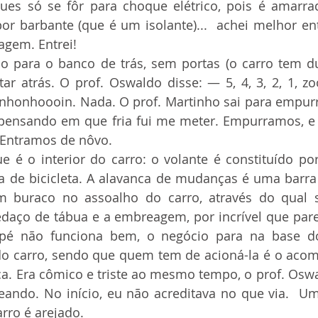
es só se fôr para choque elétrico, pois é amarrad
or barbante (que é um isolante)...  achei melhor ent
agem. Entrei!
ar atrás. O prof. Oswaldo disse: — 5, 4, 3, 2, 1, zo
nhonhoooin. Nada. O prof. Martinho sai para empur
 pensando em que fria fui me meter. Empurramos, e p
 Entramos de nôvo. 
 de bicicleta. A alavanca de mudanças é uma barra 
buraco no assoalho do carro, através do qual s
daço de tábua e a embreagem, por incrível que pare
pé não funciona bem, o negócio para na base do
 do carro, sendo que quem tem de acioná-la é o acom
a. Era cômico e triste ao mesmo tempo, o prof. Oswal
reando. No início, eu não acreditava no que via.  Um
rro é arejado.