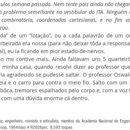
culos semana passada. Nem tente pois ainda não chega
 problema semelhante no vestibular do ITA. Ninguém a
e combinatória, coordenadas cartesianas, e no fim 
rau. 
rbeirada era nossa (para não deixar tôda a responsa
ral), eu ia ficando em pior estado-de-nervos.
a minha casa, quando resolvi dizer ao professor que
ia agradecido se pudesse saltar. O professor Oswal
reia e o carro para contra o meio fio. Salto com um 
bôca, tremores espalhados pelo corpo e, com a voz t
 com uma dúvida enorme cá dentro.
z, engenheiro, cronista e articulista, membro da Academia Nacional de Engenha
Forja, 1964maio
 # R2026jan,  8.592 toques