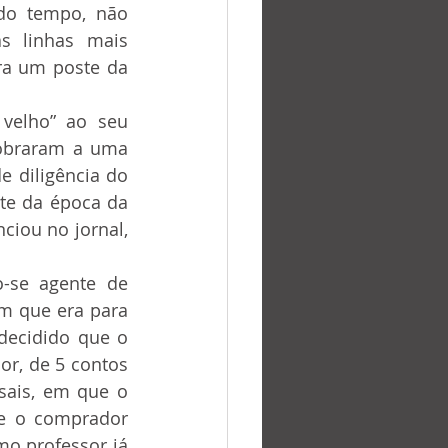
 linhas mais 
ra um poste da 
obraram a uma 
 diligência do 
rte da época da 
iou no jornal, 
m que era para 
decidido que o 
r, de 5 contos 
sais, em que o 
e o comprador 
 professor já 