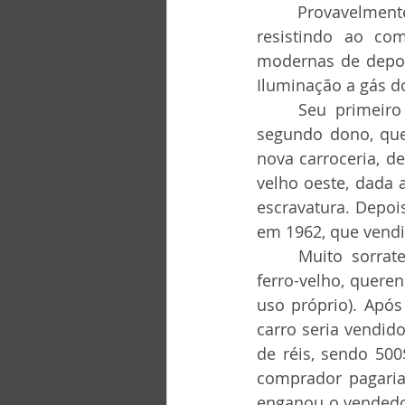
	Provavelmente teve seus dias de glória, mas com o decorrer do tempo, não 
resistindo ao co
modernas de depois
Iluminação a gás do
	Seu primeiro dono vendeu-o então “no estado de ferro meio velho” ao seu 
segundo dono, que
nova carroceria, d
velho oeste, dada a
escravatura. Depois
em 1962, que vendi
	Muito sorrateiramente, apresentou-se o prof. Oswaldo, dizendo-se agente de 
ferro-velho, quere
uso próprio). Após
carro seria vendid
de réis, sendo 500
comprador pagari
enganou o vendedo