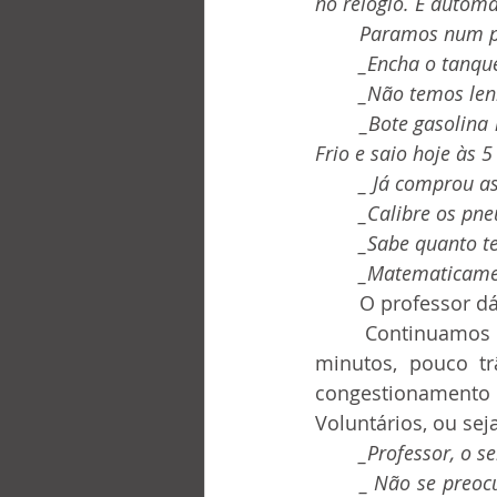
no relógio. É automá
	Paramos num p
	_Encha o tanqu
	_Não temos le
	_Bote gasolina mesmo, 30 litros, e capriche. porque vou passar êstes feriados em Cabo 
Frio e saio hoje às 5
	_ Já comprou a
	_Calibre os pne
	_Sabe quanto t
	_Matematicame
	O professor d
	Continuamos o trajeto. Já são 13 horas e saímos do colégio há mais de 15 
minutos, pouco t
congestionamento 
Voluntários, ou se
_Professor, o 
	_ Não se preocupe, garanto que dentro de 5 minutos estaremos a cinco minutos daqui. 