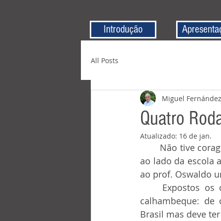
Introdução
Apresenta
All Posts
Miguel Fernánde
Quatro Rod
Atualizado:
16 de jan.
	Não tive coragem de fazer esta “reportagem” para “A Forja” sem antes ir à igrejinha 
ao lado da escola 
ao prof. Oswaldo u
	Expostos os objetivos, o próprio Oswaldo, auxiliou em refazer o histórico do 
calhambeque: de 
Brasil mas deve ter