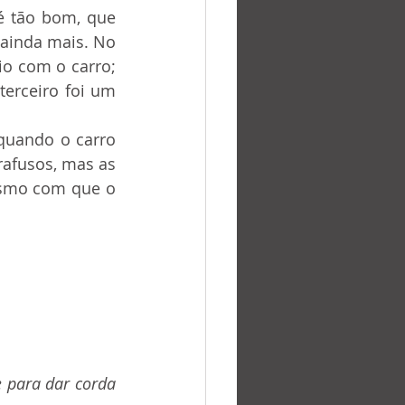
ainda mais. No 
io com o carro; 
erceiro foi um 
rafusos, mas as 
asmo com que o 