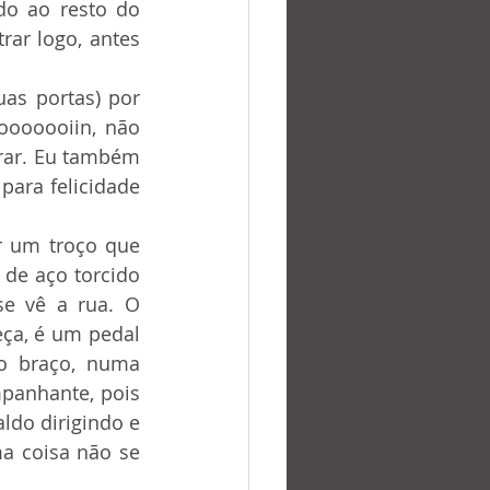
o ao resto do 
rar logo, antes 
ooooooiin, não 
rar. Eu também 
ara felicidade 
de aço torcido 
e vê a rua. O 
ça, é um pedal 
 braço, numa 
panhante, pois 
do dirigindo e 
a coisa não se 