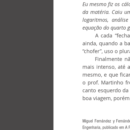
Eu mesmo fiz os cál
da matéria. Caiu um
logaritmos, anális
equação do quarto g
	A cada “fechada” de um “lotação”, ou a cada palavrão de um outro chofer, ou 
ainda, quando a ba
“chofer”, uso o plu
	Finalmente não me contive mais. Ainda faltavam uns 5 quarteirões, de trânsito 
mais intenso, até 
mesmo, e que ficar
o prof. Martinho f
canto esquerdo da 
boa viagem, porém
Miguel Fernández y Fernánde
Engenharia, 
publicado em A 