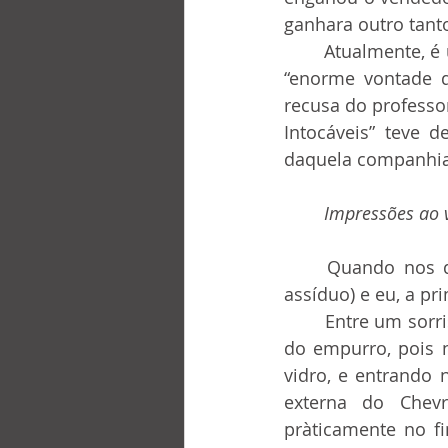
ganhara outro tant
	Atualmente, é um carro de côr verde-escuro que, segundo o proprietário, tem uma 
“enorme vontade d
recusa do professor
Intocáveis” teve d
daquela companhia
	Impressões ao 
	Quando nos dirigimos para o carro, o prof. Oswaldo, o prof. Martinho (carona 
assíduo) e eu, a p
	Entre um sorriso e outro, o professor foi abrindo a porta, arriando o vidro na base 
do empurro, pois 
vidro, e entrando 
externa do Chevro
pràticamente no f