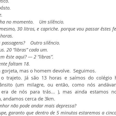
tico.
ôsto.
e.
nha no momento.    Um silêncio.
 horas.
s passagens?    Outro silêncio.
us. 20 “libras” cada um.
em êste aqui? — 2 “libras”.
nte faltam 18.
á gorjeta, mas o homem devolve.  Seguimos. 
rânsito (um milagre, ou então, como nós andáva
era de nós para trás... ), mas ainda estamos n
ja, andamos cerca de 3km. 
senhor não pode andar mais depressa? 