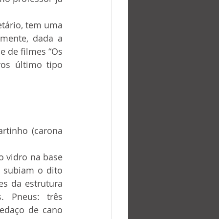
mente, dada a 
e de filmes “Os 
os último tipo 
 subiam o dito 
s da estrutura 
. Pneus: três 
edaço de cano 