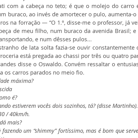
 buraco, ao invés de amortecer o pulo, aumenta-o 
uros na forração — “O 1.º, disse-me o professor, já ve
beça de meu filho, num buraco da avenida Brasil; e t
ransportando, e num dêsses pulos... 
roceria está pregada ao chassi por três ou quatro pa
randes disse o Oswaldo. Convém ressaltar o entusi
a os carros parados no meio fio.
idade máxima?
scida 
como é?
ando estiverem vocês dois sozinhos, tá? (disse Martinho).
 30 / 40km/h.
e dá mais?