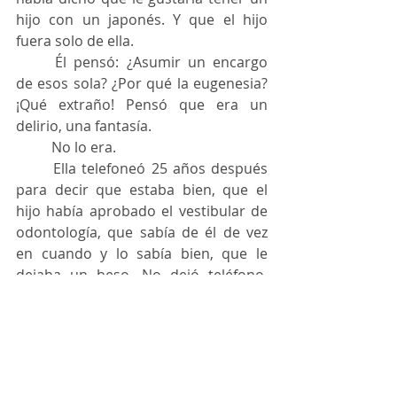
hijo con un japonés. Y que el hijo 
fuera solo de ella.
	Él pensó: ¿Asumir un encargo 
de esos sola? ¿Por qué la eugenesia? 
¡Qué extraño! Pensó que era un 
delirio, una fantasía.
	No lo era.
	Ella telefoneó 25 años después 
para decir que estaba bien, que el 
hijo había aprobado el vestibular de 
odontología, que sabía de él de vez 
en cuando y lo sabía bien, que le 
dejaba un beso. No dejó teléfono. 
Nunca más supo de ella. ¿Mejor así? 
Tal vez.
Miguel Fernández y Fernández, ingeniero, cronista y 
articulista, miembro de la Academia Nacional de 
Ingeniería y del Instituto de Ingeniería # escrito entre 